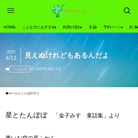
HOME
こんな方におすすめ
利用の流れ
主旨
予約ページ
約 束
2025
見えぬけれどもあるんだよ
4/11
2025年4月11日
ことばの力
ホーム
ことばの力
星とたんぽぽ
「金子みすゞ童話集」より