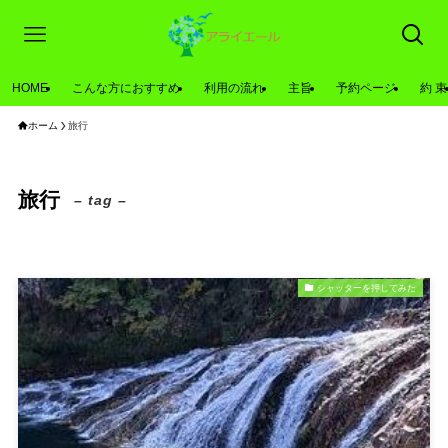
HOME
こんな方におすすめ
利用の流れ
主旨
予約ページ
約 束
ホーム
旅行
旅行
– tag –
シャッターを押してみた