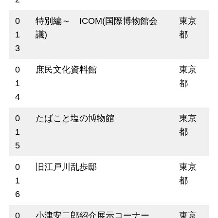
0
特別編～ ICOM(国際博物館会
東京
1
議)
都
3
0
庶民文化資料館
東京
1
都
4
0
たばこと塩の博物館
東京
1
都
5
0
旧江戸川乱歩邸
東京
1
都
6
0
小津安二郎紹介展示コーナー
東京