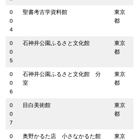
0
聖書考古学資料館
東京
0
都
4
0
石神井公園ふるさと文化館
東京
0
都
5
0
石神井公園ふるさと文化館 分
東京
0
室
都
6
0
目白美術館
東京
0
都
7
0
奥野かるた店 小さなかるた館
東京