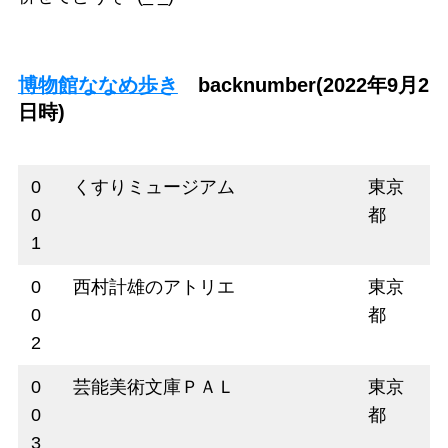
博物館ななめ歩き
backnumber(2022年9月2
日時)
0
くすりミュージアム
東京
0
都
1
0
西村計雄のアトリエ
東京
0
都
2
0
芸能美術文庫ＰＡＬ
東京
0
都
3