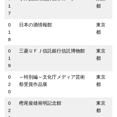
1
都
7
0
日本の酒情報館
東京
1
都
8
0
三菱ＵＦＪ信託銀行信託博物館
東京
1
都
9
0
～特別編～文化庁メディア芸術
東京
2
祭受賞作品展
都
0
0
樫尾俊雄発明記念館
東京
2
都