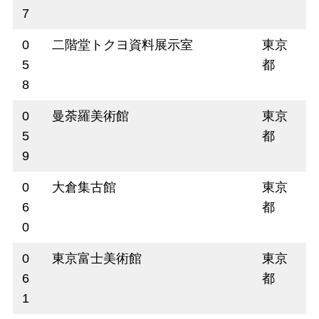
7
0
二階堂トクヨ資料展示室
東京
5
都
8
0
曼荼羅美術館
東京
5
都
9
0
大倉集古館
東京
6
都
0
0
東京富士美術館
東京
6
都
1