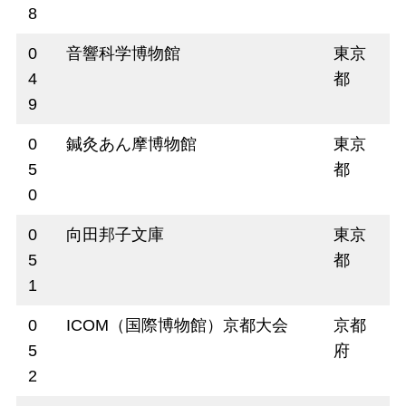
8
0
音響科学博物館
東京
4
都
9
0
鍼灸あん摩博物館
東京
5
都
0
0
向田邦子文庫
東京
5
都
1
0
ICOM（国際博物館）京都大会
京都
5
府
2