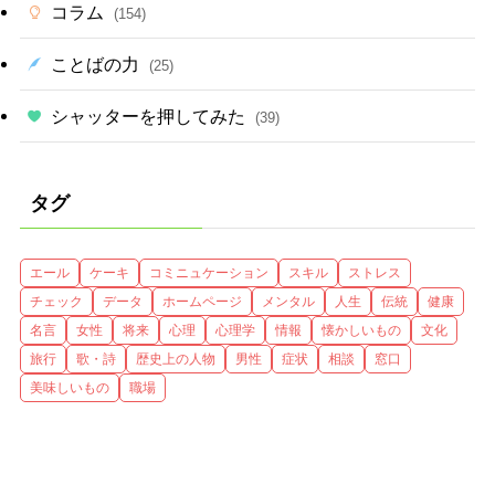
コラム
(154)
ことばの力
(25)
シャッターを押してみた
(39)
タグ
エール
ケーキ
コミニュケーション
スキル
ストレス
チェック
データ
ホームページ
メンタル
人生
伝統
健康
名言
女性
将来
心理
心理学
情報
懐かしいもの
文化
旅行
歌・詩
歴史上の人物
男性
症状
相談
窓口
美味しいもの
職場