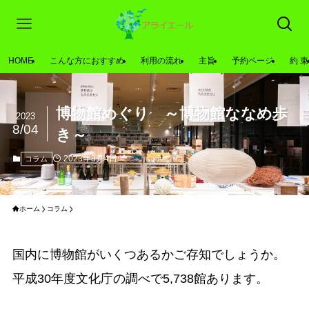
HOME
こんな方におすすめ
利用の流れ
主旨
予約ページ
約 束
博物館めぐり ～博物館ななめ歩
2023
8/04
き～
2023年8月4日
コラム
ホーム
コラム
国内に博物館がいくつあるかご存知でしょうか。
平成30年度文化庁の調べで5,738館あります。