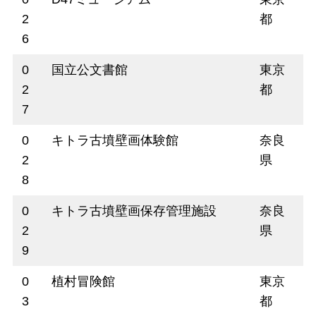
2
都
6
0
国立公文書館
東京
2
都
7
0
キトラ古墳壁画体験館
奈良
2
県
8
0
キトラ古墳壁画保存管理施設
奈良
2
県
9
0
植村冒険館
東京
3
都