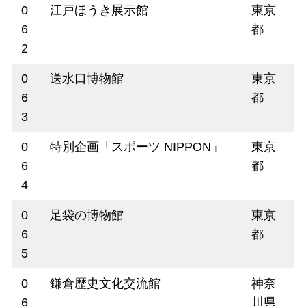
0
江戸ほうき展示館
東京
6
都
2
0
送水口博物館
東京
6
都
3
0
特別企画「スポーツ NIPPON」
東京
6
都
4
0
足袋の博物館
東京
6
都
5
0
鎌倉歴史文化交流館
神奈
6
川県