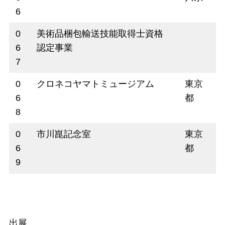
6
0
美術品梱包輸送技能取得士資格
6
認定事業
7
0
クロネコヤマトミュージアム
東京
6
都
8
0
市川崑記念室
東京
6
都
9
出展