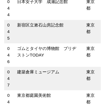
0
日本女子大学 成瀬記念館
東京
4
都
4
0
新宿区立漱石山房記念館
東京
4
都
5
0
ゴムとタイヤの博物館 ブリヂ
東京
4
ストンTODAY
都
6
0
建築倉庫ミュージアム
東京
4
都
7
0
東京都庭園美術館
東京
4
都