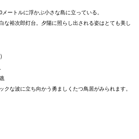
00メートルに浮かぶ小さな島に立っている。
白な裕次郎灯台。夕陽に照らし出される姿はとても美し
)
１
礁
ックな波に立ち向かう勇ましくたつ鳥居がみられます。