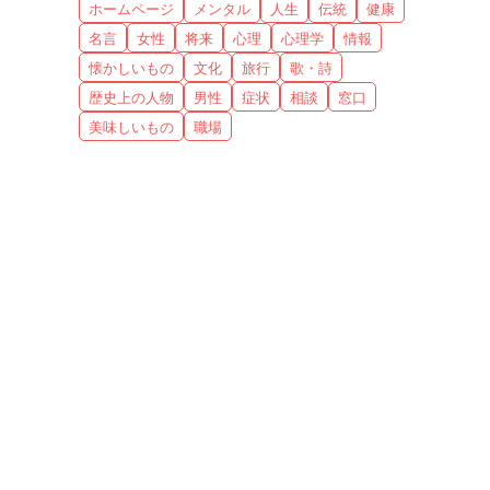
ホームページ
メンタル
人生
伝統
健康
名言
女性
将来
心理
心理学
情報
懐かしいもの
文化
旅行
歌・詩
歴史上の人物
男性
症状
相談
窓口
美味しいもの
職場