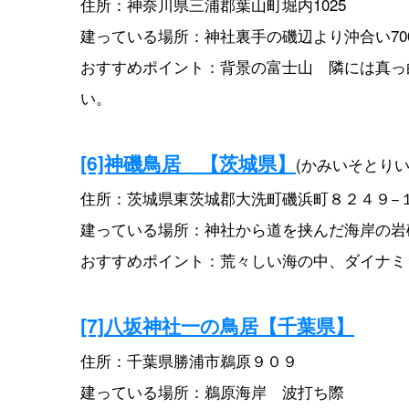
住所：神奈川県三浦郡葉山町堀内1025
建っている場所：神社裏手の磯辺より沖合い7
おすすめポイント：背景の富士山 隣には真っ
い。
[6]神磯鳥居 【茨城県】
(かみいそとりい
住所：茨城県東茨城郡大洗町磯浜町８２４９−
建っている場所：神社から道を挟んだ海岸の岩
おすすめポイント：荒々しい海の中、ダイナミ
[7]
八坂神社一の鳥居
【千葉県】
住所：千葉県勝浦市鵜原９０９
建っている場所：鵜原海岸 波打ち際