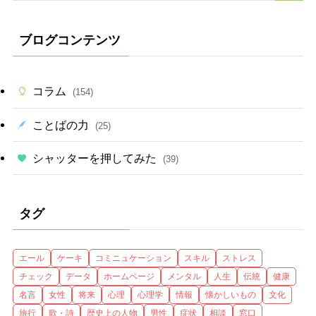
ブログコンテンツ
コラム
(154)
ことばの力
(25)
シャッターを押してみた
(39)
タグ
エール
ケーキ
コミニュケーション
スキル
ストレス
チェック
データ
ホームページ
メンタル
人生
伝統
健康
名言
女性
将来
心理
心理学
情報
懐かしいもの
文化
旅行
歌・詩
歴史上の人物
男性
症状
相談
窓口