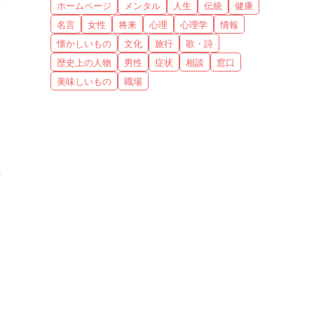
ホームページ
メンタル
人生
伝統
健康
名言
女性
将来
心理
心理学
情報
懐かしいもの
文化
旅行
歌・詩
歴史上の人物
男性
症状
相談
窓口
美味しいもの
職場
女