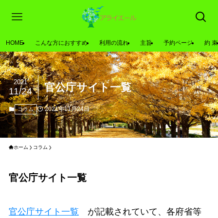
HOME
こんな方におすすめ
利用の流れ
主旨
予約ページ
約 束
2021
官公庁サイト一覧
11/24
2021年11月24日
コラム
ホーム
コラム
官公庁サイト一覧
官公庁サイト一覧
が記載されていて、各府省等