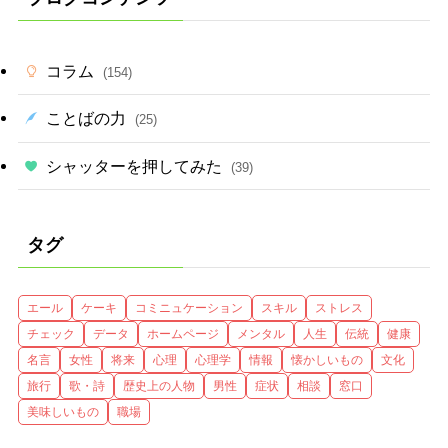
コラム
(154)
ことばの力
(25)
シャッターを押してみた
(39)
タグ
エール
ケーキ
コミニュケーション
スキル
ストレス
チェック
データ
ホームページ
メンタル
人生
伝統
健康
名言
女性
将来
心理
心理学
情報
懐かしいもの
文化
旅行
歌・詩
歴史上の人物
男性
症状
相談
窓口
美味しいもの
職場