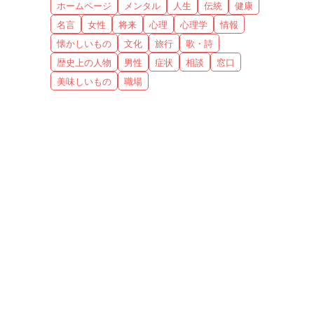
ホームページ
メンタル
人生
伝統
健康
名言
女性
将来
心理
心理学
情報
懐かしいもの
文化
旅行
歌・詩
歴史上の人物
男性
症状
相談
窓口
美味しいもの
職場