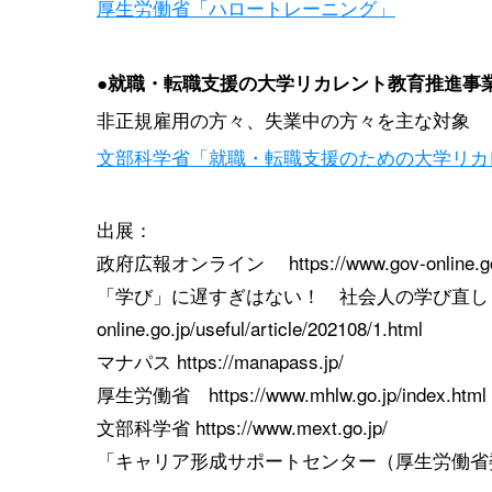
厚生労働省「ハロートレーニング」
●
就職・転職支援の大学リカレント教育推進事
非正規雇用の方々、失業中の方々を主な対象
文部科学省「就職・転職支援のための大学リカ
出展：
政府広報オンライン https://www.gov-online.go.j
「学び」に遅すぎはない！ 社会人の学び直し「リカレン
online.go.jp/useful/article/202108/1.html
マナパス https://manapass.jp/
厚生労働省 https://www.mhlw.go.jp/index.html
文部科学省 https://www.mext.go.jp/
「キャリア形成サポートセンター（厚生労働省委託事業）」パソ