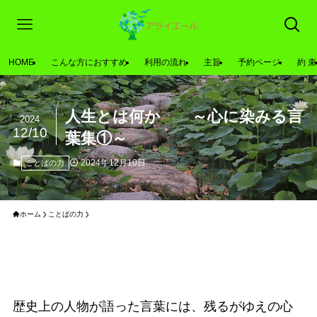
HOME
こんな方におすすめ
利用の流れ
主旨
予約ページ
約 束
人生とは何か ～心に染みる言
2024
12/10
葉集①～
2024年12月10日
ことばの力
ホーム
ことばの力
歴史上の人物が語った言葉には、残るがゆえの心