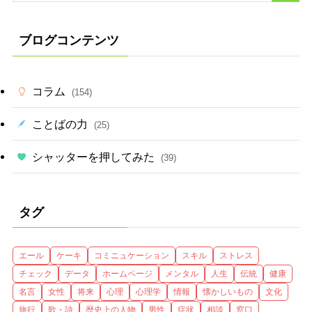
ブログコンテンツ
コラム
(154)
ことばの力
(25)
シャッターを押してみた
(39)
タグ
エール
ケーキ
コミニュケーション
スキル
ストレス
チェック
データ
ホームページ
メンタル
人生
伝統
健康
名言
女性
将来
心理
心理学
情報
懐かしいもの
文化
旅行
歌・詩
歴史上の人物
男性
症状
相談
窓口