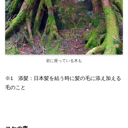
岩に座っている木も
※1 添髪：日本髪を結う時に髪の毛に添え加える
毛のこと