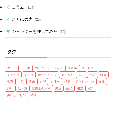
コラム
(154)
ことばの力
(25)
シャッターを押してみた
(39)
タグ
エール
ケーキ
コミニュケーション
スキル
ストレス
チェック
データ
ホームページ
メンタル
人生
伝統
健康
名言
女性
将来
心理
心理学
情報
懐かしいもの
文化
旅行
歌・詩
歴史上の人物
男性
症状
相談
窓口
美味しいもの
職場