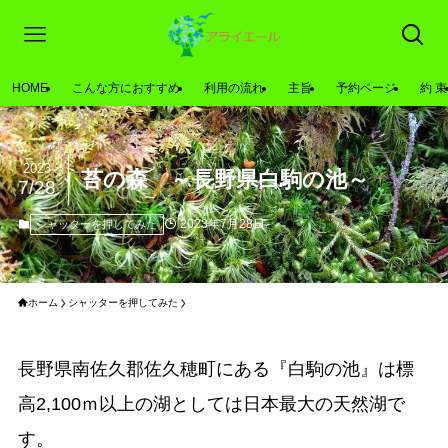
HOME
こんな方におすすめ
利用の流れ
主旨
予約ページ
約 束
2023
苔の森 ～長野県白駒の池～
7/28
2023年7月28日
シャッターを押してみた
ホーム
シャッターを押してみた
長野県南佐久郡佐久穂町にある『白駒の池』は標
高2,100ｍ以上の湖としては日本最大の天然湖で
す。