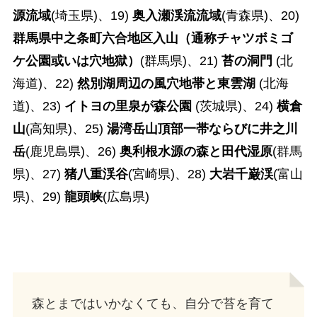
源流域
(埼玉県)、19)
奥入瀬渓流流域
(青森県)、20)
群馬県中之条町六合地区入山（通称チャツボミゴ
ケ公園或いは穴地獄）
(群馬県)、21)
苔の洞門
(北
海道)、22)
然別湖周辺の風穴地帯と東雲湖
(北海
道)、23)
イトヨの里泉が森公園
(茨城県)、24)
横倉
山
(高知県)、25)
湯湾岳山頂部一帯ならびに井之川
岳
(鹿児島県)、26)
奥利根水源の森と田代湿原
(群馬
県)、27)
猪八重渓谷
(宮崎県)、28)
大岩千巌渓
(富山
県)、29)
龍頭峡
(広島県)
森とまではいかなくても、自分で苔を育て