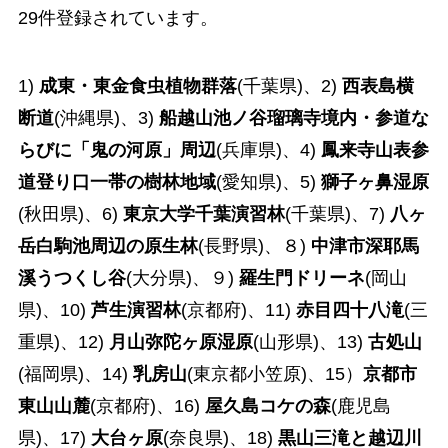
29件登録されています。
1)
成東・東金食虫植物群落
(千葉県)、2)
西表島横
断道
(沖縄県)、3)
船越山池ノ谷瑠璃寺境内・参道な
らびに「鬼の河原」周辺
(兵庫県)、4)
鳳来寺山表参
道登り口一帯の樹林地域
(愛知県)、5)
獅子ヶ鼻湿原
(秋田県)、6)
東京大学千葉演習林
(千葉県)、7)
八ヶ
岳白駒池周辺の原生林
(長野県)、８)
中津市深耶馬
溪うつくし谷
(大分県)、９)
羅生門ドリーネ
(岡山
県)、10)
芦生演習林
(京都府)、11)
赤目四十八滝
(三
重県)、12)
月山弥陀ヶ原湿原
(山形県)、13)
古処山
(福岡県)、14)
乳房山
(東京都小笠原)、15）
京都市
東山山麓
(京都府)、16)
屋久島コケの森
(鹿児島
県)、17)
大台ヶ原
(奈良県)、18)
黒山三滝と越辺川