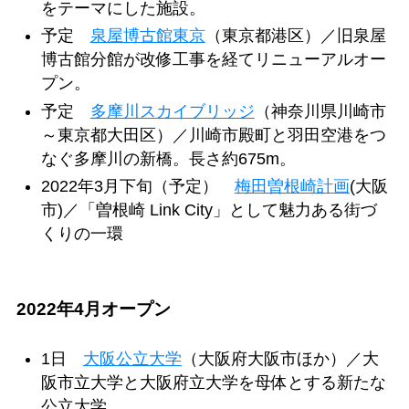
をテーマにした施設。
予定
泉屋博古館東京
（東京都港区）／旧泉屋
博古館分館が改修工事を経てリニューアルオー
プン。
予定
多摩川スカイブリッジ
（神奈川県川崎市
～東京都大田区）／川崎市殿町と羽田空港をつ
なぐ多摩川の新橋。長さ約675m。
2022年3月下旬（予定）
梅田曽根崎計画
(大阪
市)／「曽根崎 Link City」として魅力ある街づ
くりの一環
2022年4月オープン
1日
大阪公立大学
（大阪府大阪市ほか）／大
阪市立大学と大阪府立大学を母体とする新たな
公立大学。