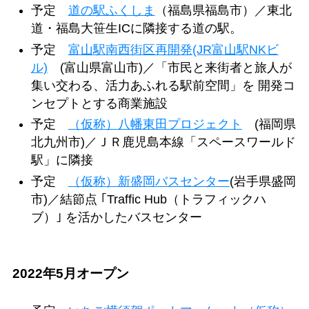
予定
道の駅ふくしま
（福島県福島市）／東北
道・福島大笹生ICに隣接する道の駅。
予定
富山駅南西街区再開発(JR富山駅NKビ
ル)
(富山県富山市)／「市民と来街者と旅人が
集い交わる、活力あふれる駅前空間」を 開発コ
ンセプトとする商業施設
予定
（仮称）八幡東田プロジェクト
(福岡県
北九州市)／ＪＲ鹿児島本線「スペースワールド
駅」に隣接
予定
（仮称）新盛岡バスセンター
(岩手県盛岡
市)／結節点 ｢Traffic Hub（トラフィックハ
ブ）｣ を活かしたバスセンター
2022年5月オープン