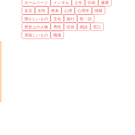
ホームページ
メンタル
人生
伝統
健康
名言
女性
将来
心理
心理学
情報
懐かしいもの
文化
旅行
歌・詩
歴史上の人物
男性
症状
相談
窓口
美味しいもの
職場