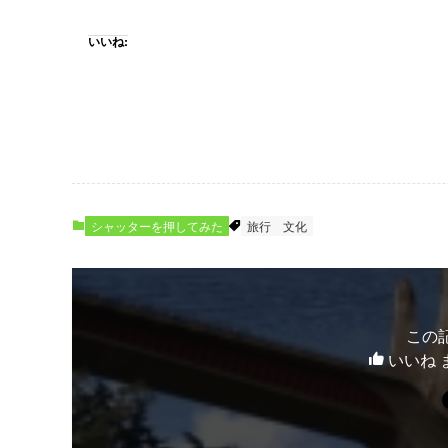
いいね:
シャッターを押してみた
旅行
文化
この
いいね 