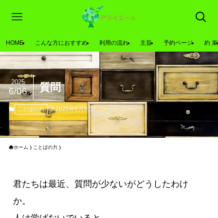
HOME
こんな方におすすめ
利用の流れ
主旨
予約ページ
約 束
2025
質問
6/06
2025年6月6日
ことばの力
ホーム
ことばの力
君たちは最近、質問が少ないがどうしたわけ
か。

人は学ばないでいると、
