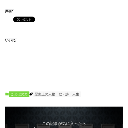
共有:
いいね:
ことばの力
歴史上の人物
歌・詩
人生
この記事が気に入ったら