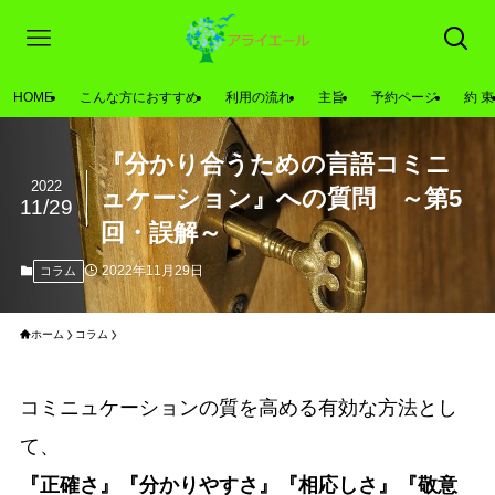
HOME
こんな方におすすめ
利用の流れ
主旨
予約ページ
約 束
『分かり合うための言語コミニ
2022
ュケーション』への質問 ～第5
11/29
回・誤解～
2022年11月29日
コラム
ホーム
コラム
コミニュケーションの質を高める有効な方法とし
て、
『正確さ』『分かりやすさ』『相応しさ』『敬意