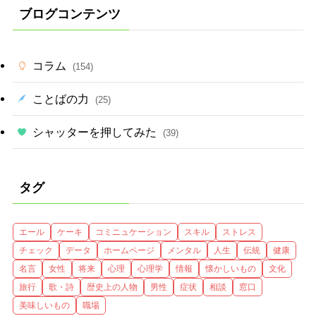
ブログコンテンツ
コラム
(154)
ことばの力
(25)
シャッターを押してみた
(39)
タグ
エール
ケーキ
コミニュケーション
スキル
ストレス
チェック
データ
ホームページ
メンタル
人生
伝統
健康
名言
女性
将来
心理
心理学
情報
懐かしいもの
文化
旅行
歌・詩
歴史上の人物
男性
症状
相談
窓口
美味しいもの
職場