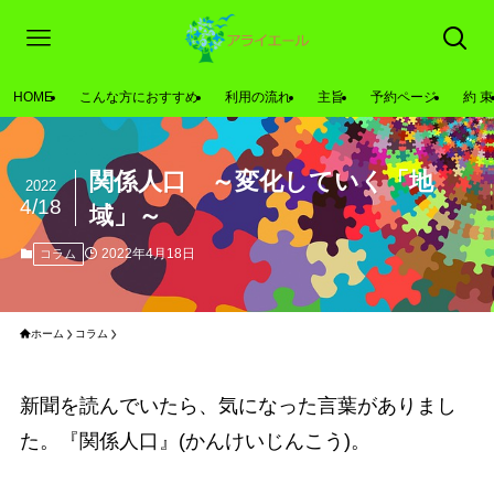
HOME
こんな方におすすめ
利用の流れ
主旨
予約ページ
約 束
関係人口 ～変化していく「地
2022
4/18
域」～
2022年4月18日
コラム
ホーム
コラム
新聞を読んでいたら、気になった言葉がありまし
た。『関係人口』(かんけいじんこう)。