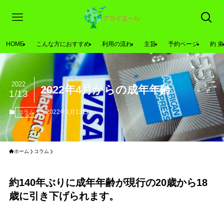
HOME
こんな方におすすめ
利用の流れ
主旨
予約ページ
約 束
2022
2022年4月からの成年年齢
1/13
2022年1月13日
コラム
ホーム
コラム
約140年ぶりに成年年齢が現行の20歳から18
歳に引き下げられます。