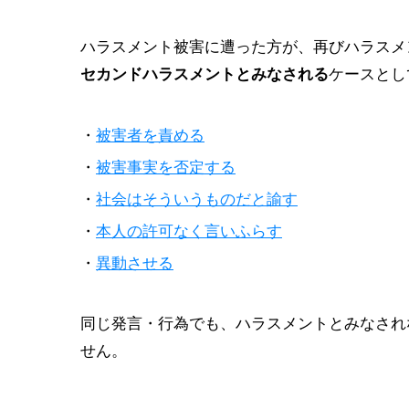
ハラスメント被害に遭った方が、再びハラスメ
ケースとし
セカンドハラスメントとみなされる
・
被害者を責める
・
被害事実を否定する
・
社会はそういうものだと諭す
・
本人の許可なく言いふらす
・
異動させる
同じ発言・行為でも、ハラスメントとみなされ
せん。