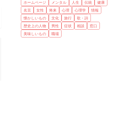
ホームページ
メンタル
人生
伝統
健康
名言
女性
将来
心理
心理学
情報
懐かしいもの
文化
旅行
歌・詩
歴史上の人物
男性
症状
相談
窓口
美味しいもの
職場