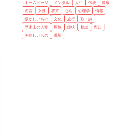
ホームページ
メンタル
人生
伝統
健康
名言
女性
将来
心理
心理学
情報
懐かしいもの
文化
旅行
歌・詩
歴史上の人物
男性
症状
相談
窓口
美味しいもの
職場