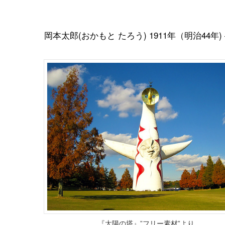
岡本太郎(おかもと たろう) 1911年（明治44年) 
『太陽の塔』”フリー素材”より