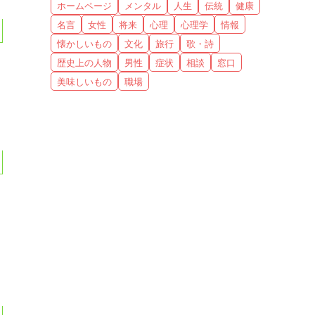
ホームページ
メンタル
人生
伝統
健康
名言
女性
将来
心理
心理学
情報
懐かしいもの
文化
旅行
歌・詩
歴史上の人物
男性
症状
相談
窓口
美味しいもの
職場