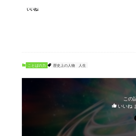
いいね:
ことばの力
歴史上の人物
人生
この
いいね 