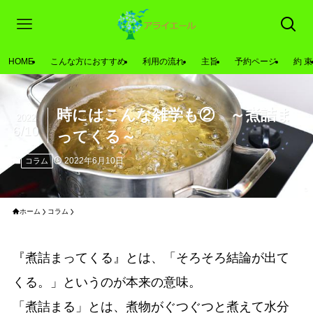
HOME
こんな方におすすめ
利用の流れ
主旨
予約ページ
約 束
時にはこんな雑学も② ～煮詰ま
2022
6/10
ってくる～
2022年6月10日
コラム
ホーム
コラム
『煮詰まってくる』とは、「そろそろ結論が出て
くる。」というのが本来の意味。
「煮詰まる」とは、煮物がぐつぐつと煮えて水分