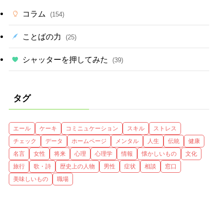
コラム
(154)
ことばの力
(25)
シャッターを押してみた
(39)
タグ
エール
ケーキ
コミニュケーション
スキル
ストレス
チェック
データ
ホームページ
メンタル
人生
伝統
健康
名言
女性
将来
心理
心理学
情報
懐かしいもの
文化
旅行
歌・詩
歴史上の人物
男性
症状
相談
窓口
美味しいもの
職場