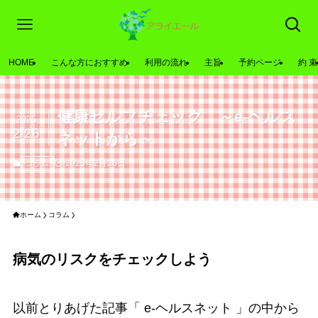
HOME
こんな方におすすめ
利用の流れ
主旨
予約ページ
約 束
健康セルフチェック ～e-ヘルス
2025
2/26
ネットから～
2025年2月26日
コラム
ホーム
コラム
病気のリスクをチェックしよう
以前とりあげた記事「 e-ヘルスネット 」の中から