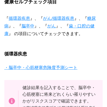
健康セルフチェック項目
『
循環器疾患
』、『
がん/循環器疾患
』、『
糖尿
病
』、『
脳卒中
』、『
がん
』、『
歯・口腔の健
康
』 の項目についてチェックできます。
循環器疾患
・
脳卒中・心筋梗塞危険度予測シート
健診結果を記入することで、脳卒中・
心筋梗塞に将来どれくらい罹りやすい
かがリスクスコアで確認できます。