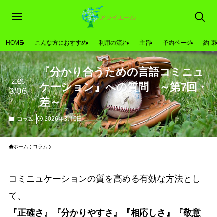
HOME
こんな方におすすめ
利用の流れ
主旨
予約ページ
約 束
『分かり合うための言語コミニュ
2026
ケーション』への質問 ～第7回・
3/06
差～
2026年3月6日
コラム
ホーム
コラム
コミニュケーションの質を高める有効な方法とし
て、
『正確さ』『分かりやすさ』『相応しさ』『敬意