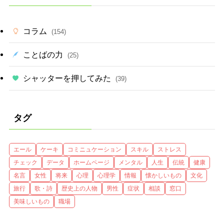
コラム
(154)
ことばの力
(25)
シャッターを押してみた
(39)
タグ
エール
ケーキ
コミニュケーション
スキル
ストレス
チェック
データ
ホームページ
メンタル
人生
伝統
健康
名言
女性
将来
心理
心理学
情報
懐かしいもの
文化
旅行
歌・詩
歴史上の人物
男性
症状
相談
窓口
美味しいもの
職場