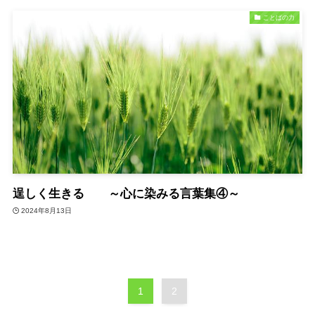
ことばの力
逞しく生きる ～心に染みる言葉集④～
2024年8月13日
1
2