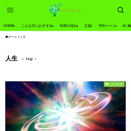
HOME
こんな方におすすめ
利用の流れ
主旨
予約ページ
約 束
ホーム
人生
人生
– tag –
ことばの力