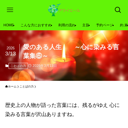
HOME
こんな方におすすめ
利用の流れ
主旨
予約ページ
約 束
愛のある人生 ～心に染みる言
2026
3/13
葉集⑥～
2026年3月13日
ことばの力
ホーム
ことばの力
歴史上の人物が語った言葉には、残るがゆえ 心に
染みる言葉が沢山ありますね。